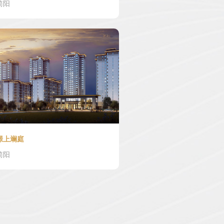
简阳
四川/成都
璟上斓庭
简阳