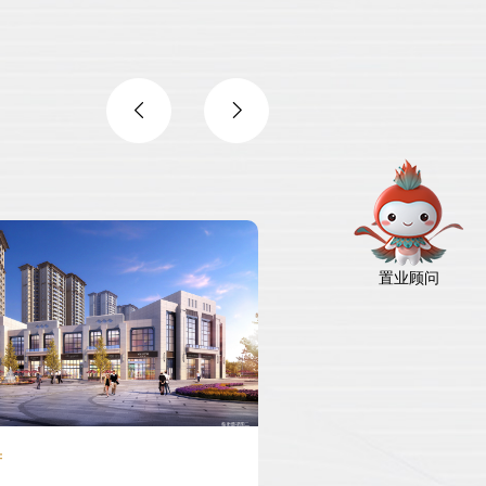
置业顾问
府
清凤·西城中心