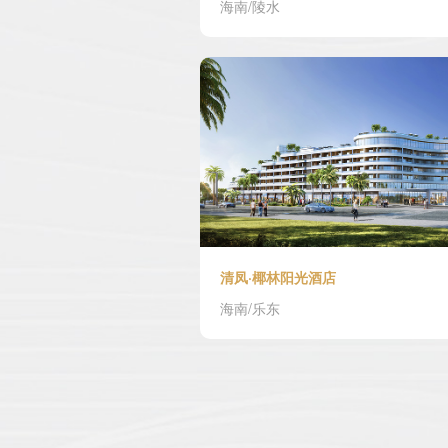
海南/陵水
清凤·椰林阳光酒店
海南/乐东