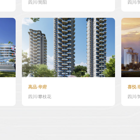
四川/简阳
四川/
高品·华府
喜悦·
四川/攀枝花
四川/