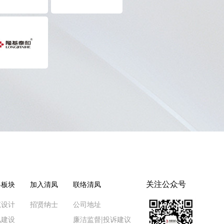
关注公众号
略板块
加入清凤
联络清凤
筑设计
招贤纳士
公司地址
凤建设
廉洁监督|投诉建议