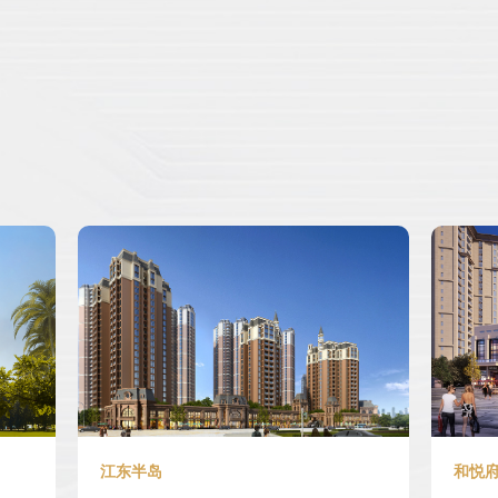
江东半岛
和悦